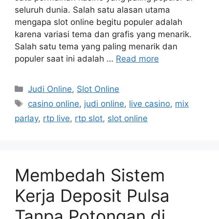
seluruh dunia. Salah satu alasan utama
mengapa slot online begitu populer adalah
karena variasi tema dan grafis yang menarik.
Salah satu tema yang paling menarik dan
populer saat ini adalah …
Read more
Categories
Judi Online
,
Slot Online
Tags
casino online
,
judi online
,
live casino
,
mix
parlay
,
rtp live
,
rtp slot
,
slot online
Membedah Sistem
Kerja Deposit Pulsa
Tanpa Potongan di