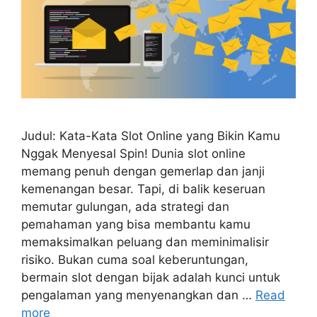
Judul: Kata-Kata Slot Online yang Bikin Kamu
Nggak Menyesal Spin! Dunia slot online
memang penuh dengan gemerlap dan janji
kemenangan besar. Tapi, di balik keseruan
memutar gulungan, ada strategi dan
pemahaman yang bisa membantu kamu
memaksimalkan peluang dan meminimalisir
risiko. Bukan cuma soal keberuntungan,
bermain slot dengan bijak adalah kunci untuk
pengalaman yang menyenangkan dan …
Read
more