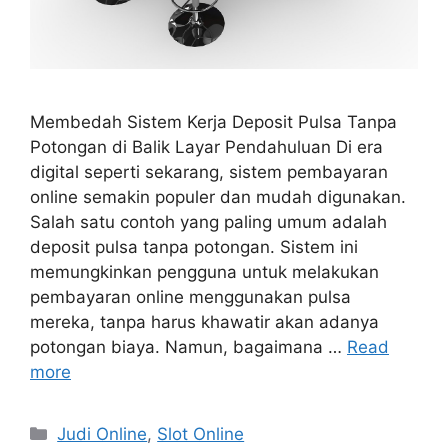
Membedah Sistem Kerja Deposit Pulsa Tanpa
Potongan di Balik Layar Pendahuluan Di era
digital seperti sekarang, sistem pembayaran
online semakin populer dan mudah digunakan.
Salah satu contoh yang paling umum adalah
deposit pulsa tanpa potongan. Sistem ini
memungkinkan pengguna untuk melakukan
pembayaran online menggunakan pulsa
mereka, tanpa harus khawatir akan adanya
potongan biaya. Namun, bagaimana …
Read
more
Categories
Judi Online
,
Slot Online