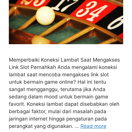
Memperbaiki Koneksi Lambat Saat Mengakses
Link Slot Pernahkah Anda mengalami koneksi
lambat saat mencoba mengakses link slot
untuk bermain game online? Hal ini tentu
sangat mengganggu, terutama jika Anda
sedang dalam mood untuk bermain game
favorit. Koneksi lambat dapat disebabkan oleh
berbagai faktor, mulai dari masalah pada
jaringan internet hingga pengaturan pada
perangkat yang digunakan. …
Read more