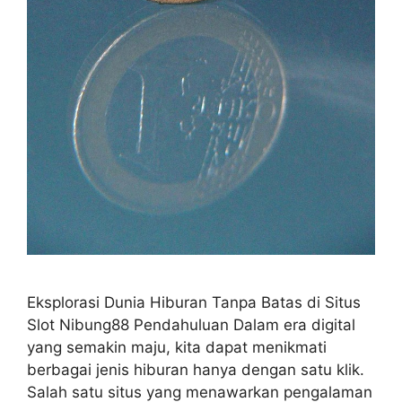
Eksplorasi Dunia Hiburan Tanpa Batas di Situs
Slot Nibung88 Pendahuluan Dalam era digital
yang semakin maju, kita dapat menikmati
berbagai jenis hiburan hanya dengan satu klik.
Salah satu situs yang menawarkan pengalaman