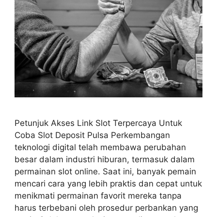
Petunjuk Akses Link Slot Terpercaya Untuk
Coba Slot Deposit Pulsa Perkembangan
teknologi digital telah membawa perubahan
besar dalam industri hiburan, termasuk dalam
permainan slot online. Saat ini, banyak pemain
mencari cara yang lebih praktis dan cepat untuk
menikmati permainan favorit mereka tanpa
harus terbebani oleh prosedur perbankan yang