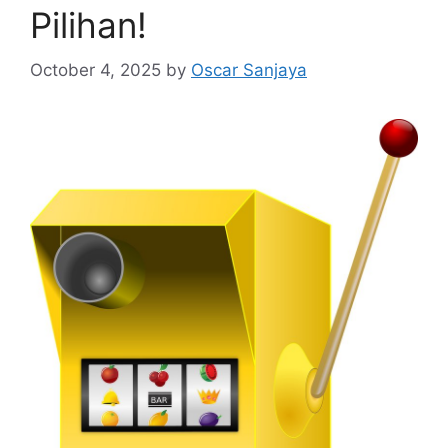
Pilihan!
October 4, 2025
by
Oscar Sanjaya