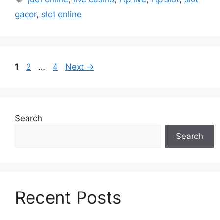
gacor
,
slot online
Page
Page
Page
1
2
…
4
Next
→
Search
Search
Recent Posts