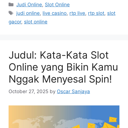
Categories
Judi Online
,
Slot Online
Tags
judi online
,
live casino
,
rtp live
,
rtp slot
,
slot
gacor
,
slot online
Judul: Kata-Kata Slot
Online yang Bikin Kamu
Nggak Menyesal Spin!
October 27, 2025
by
Oscar Sanjaya