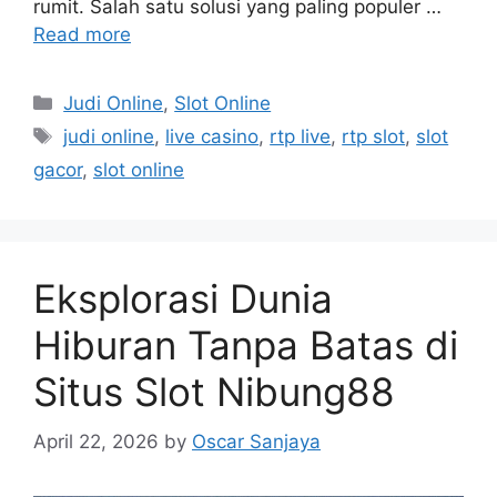
rumit. Salah satu solusi yang paling populer …
Read more
Categories
Judi Online
,
Slot Online
Tags
judi online
,
live casino
,
rtp live
,
rtp slot
,
slot
gacor
,
slot online
Eksplorasi Dunia
Hiburan Tanpa Batas di
Situs Slot Nibung88
April 22, 2026
by
Oscar Sanjaya