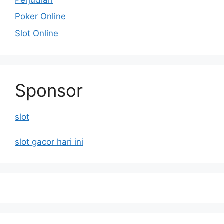
Poker Online
Slot Online
Sponsor
slot
slot gacor hari ini