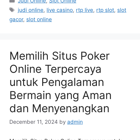
Judi Online
,
Slot Online
Tags
judi online
,
live casino
,
rtp live
,
rtp slot
,
slot
gacor
,
slot online
Memilih Situs Poker
Online Terpercaya
untuk Pengalaman
Bermain yang Aman
dan Menyenangkan
December 11, 2024
by
admin